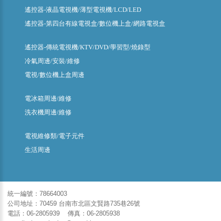
遙控器-液晶電視機/薄型電視機/LCD/LED
遙控器-第四台有線電視盒/數位機上盒/網路電視盒
遙控器-傳統電視機/KTV/DVD/學習型/燒錄型
冷氣周邊/安裝/維修
電視/數位機上盒周邊
電冰箱周邊/維修
洗衣機周邊/維修
電視維修類/電子元件
生活周邊
統一編號：78664003
公司地址：70459 台南市北區文賢路735巷26號
電話：06-2805939 傳真：06-2805938