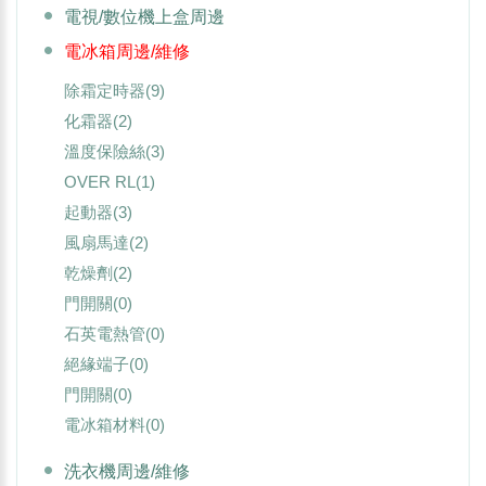
電視/數位機上盒周邊
電冰箱周邊/維修
除霜定時器
(9)
化霜器
(2)
溫度保險絲
(3)
OVER RL
(1)
起動器
(3)
風扇馬達
(2)
乾燥劑
(2)
門開關
(0)
石英電熱管
(0)
絕緣端子
(0)
門開關
(0)
電冰箱材料
(0)
洗衣機周邊/維修