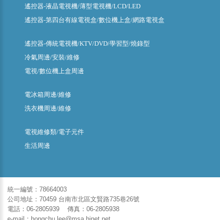
遙控器-液晶電視機/薄型電視機/LCD/LED
遙控器-第四台有線電視盒/數位機上盒/網路電視盒
遙控器-傳統電視機/KTV/DVD/學習型/燒錄型
冷氣周邊/安裝/維修
電視/數位機上盒周邊
電冰箱周邊/維修
洗衣機周邊/維修
電視維修類/電子元件
生活周邊
統一編號：78664003
公司地址：70459 台南市北區文賢路735巷26號
電話：06-2805939 傳真：06-2805938
e-mail：hongchu.lee@msa.hinet.net