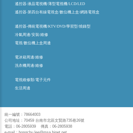
遙控器-液晶電視機/薄型電視機/LCD/LED
遙控器-第四台有線電視盒/數位機上盒/網路電視盒
遙控器-傳統電視機/KTV/DVD/學習型/燒錄型
冷氣周邊/安裝/維修
電視/數位機上盒周邊
電冰箱周邊/維修
洗衣機周邊/維修
電視維修類/電子元件
生活周邊
統一編號：78664003
公司地址：70459 台南市北區文賢路735巷26號
電話：06-2805939 傳真：06-2805938
e-mail：hongchu.lee@msa.hinet.net