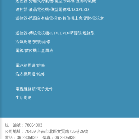
遙控器-分離式冷氣機/窗型冷氣機/直膨冷氣機
遙控器-液晶電視機/薄型電視機/LCD/LED
遙控器-第四台有線電視盒/數位機上盒/網路電視盒
遙控器-傳統電視機/KTV/DVD/學習型/燒錄型
冷氣周邊/安裝/維修
電視/數位機上盒周邊
電冰箱周邊/維修
洗衣機周邊/維修
電視維修類/電子元件
生活周邊
統一編號：78664003
公司地址：70459 台南市北區文賢路735巷26號
電話：06-2805939 傳真：06-2805938